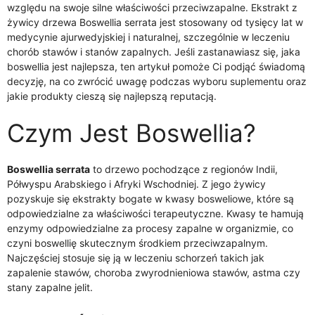
względu na swoje silne właściwości przeciwzapalne. Ekstrakt z
żywicy drzewa Boswellia serrata jest stosowany od tysięcy lat w
medycynie ajurwedyjskiej i naturalnej, szczególnie w leczeniu
chorób stawów i stanów zapalnych. Jeśli zastanawiasz się, jaka
boswellia jest najlepsza, ten artykuł pomoże Ci podjąć świadomą
decyzję, na co zwrócić uwagę podczas wyboru suplementu oraz
jakie produkty cieszą się najlepszą reputacją.
Czym Jest Boswellia?
Boswellia serrata
to drzewo pochodzące z regionów Indii,
Półwyspu Arabskiego i Afryki Wschodniej. Z jego żywicy
pozyskuje się ekstrakty bogate w kwasy bosweliowe, które są
odpowiedzialne za właściwości terapeutyczne. Kwasy te hamują
enzymy odpowiedzialne za procesy zapalne w organizmie, co
czyni boswellię skutecznym środkiem przeciwzapalnym.
Najczęściej stosuje się ją w leczeniu schorzeń takich jak
zapalenie stawów, choroba zwyrodnieniowa stawów, astma czy
stany zapalne jelit.