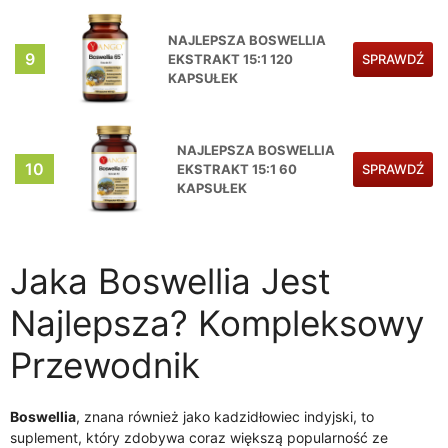
NAJLEPSZA BOSWELLIA
9
EKSTRAKT 15:1 120
SPRAWDŹ
KAPSUŁEK
NAJLEPSZA BOSWELLIA
10
EKSTRAKT 15:1 60
SPRAWDŹ
KAPSUŁEK
Jaka Boswellia Jest
Najlepsza? Kompleksowy
Przewodnik
Boswellia
, znana również jako kadzidłowiec indyjski, to
suplement, który zdobywa coraz większą popularność ze