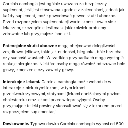
Garcinia cambogia jest ogólnie uważana za bezpieczny
suplement, jeśli jest stosowana zgodnie z zaleceniami, jednak jak
każdy suplement, może powodować pewne skutki uboczne.
Przed rozpoczęciem suplementacji warto skonsultować się z
lekarzem, szczególnie jeśli masz jakiekolwiek problemy
zdrowotne lub przyjmujesz inne leki.
Potencjalne skutki uboczne
mogą obejmować dolegliwości
żołądkowo-jelitowe, takie jak nudności, biegunka, bóle brzucha
czy suchość w ustach. W rzadkich przypadkach mogą wystąpić
reakcje alergiczne. Niektóre osoby mogą również odczuwać bóle
głowy, zmęczenie czy zawroty głowy.
Interakcje z lekami
: Garcinia cambogia może wchodzić w
interakcje z niektórymi lekami, w tym lekami
przeciwcukrzycowymi, statynami (lekami obniżającymi poziom
cholesterolu) oraz lekami przeciwdepresyjnymi. Osoby
przyjmujące te leki powinny skonsultować się z lekarzem przed
rozpoczęciem suplementacji.
Dawkowanie
: Typowa dawka Garcinia cambogia wynosi od 500