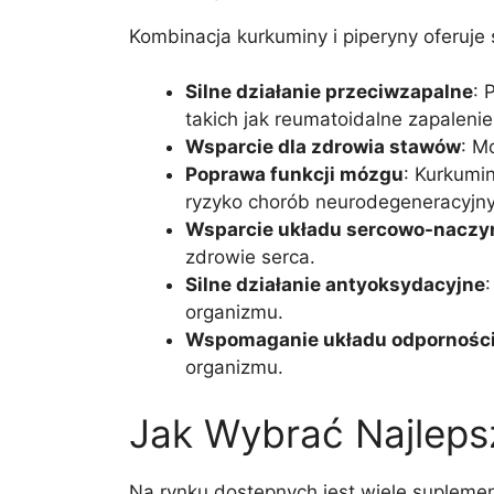
Kombinacja kurkuminy i piperyny oferuje
Silne działanie przeciwzapalne
: 
takich jak reumatoidalne zapaleni
Wsparcie dla zdrowia stawów
: M
Poprawa funkcji mózgu
: Kurkumi
ryzyko chorób neurodegeneracyjny
Wsparcie układu sercowo-naczy
zdrowie serca.
Silne działanie antyoksydacyjne
organizmu.
Wspomaganie układu odpornośc
organizmu.
Jak Wybrać Najleps
Na rynku dostępnych jest wiele suplemen