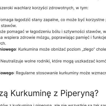
 szeroki wachlarz korzyści zdrowotnych, w tym:
Pomaga łagodzić stany zapalne, co może być korzystne 
e stawów.
oże pomagać w łagodzeniu bólu i sztywności stawów, w
na wspiera zdrowie mózgu, poprawiając pamięć i funkc
ch.
niowego
: Kurkumina może obniżać poziom „złego” choles
: Neutralizuje wolne rodniki, które mogą uszkadzać komór
iowego
: Regularne stosowanie kurkuminy może wzmac
zą Kurkuminę z Piperyną?
tów z kurkuminą i piperyną, ale nie wszystkie są tak s