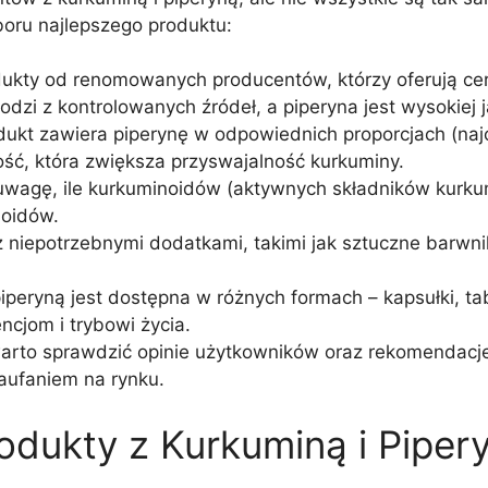
oru najlepszego produktu:
dukty od renomowanych producentów, którzy oferują certy
dzi z kontrolowanych źródeł, a piperyna jest wysokiej j
dukt zawiera piperynę w odpowiednich proporcjach (naj
lość, która zwiększa przyswajalność kurkuminy.
uwagę, ile kurkuminoidów (aktywnych składników kurku
noidów.
z niepotrzebnymi dodatkami, takimi jak sztuczne barwni
iperyną jest dostępna w różnych formach – kapsułki, tab
ncjom i trybowi życia.
arto sprawdzić opinie użytkowników oraz rekomendacje
aufaniem na rynku.
ukty z Kurkuminą i Piper