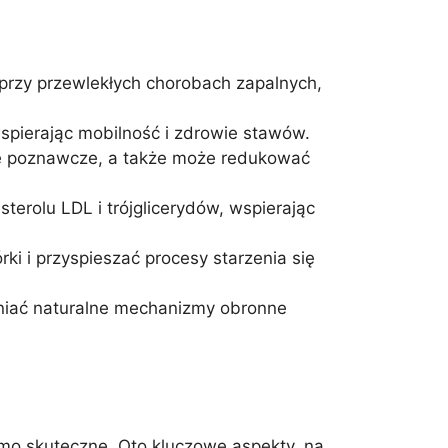
przy przewlekłych chorobach zapalnych,
spierając mobilność i zdrowie stawów.
je poznawcze, a także może redukować
terolu LDL i trójglicerydów, wspierając
ki i przyspieszać procesy starzenia się
niać naturalne mechanizmy obronne
amo skuteczne. Oto kluczowe aspekty, na