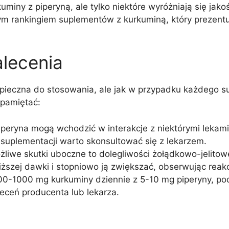
miny z piperyną, ale tylko niektóre wyróżniają się jako
zym rankingiem suplementów z kurkuminą, który prezentu
alecenia
ezpieczna do stosowania, ale jak w przypadku każdego 
 pamiętać:
piperyna mogą wchodzić w interakcje z niektórymi lekam
suplementacji warto skonsultować się z lekarzem.
żliwe skutki uboczne to dolegliwości żołądkowo-jelitowe
iższej dawki i stopniowo ją zwiększać, obserwując reak
0-1000 mg kurkuminy dziennie z 5-10 mg piperyny, pod
eceń producenta lub lekarza.