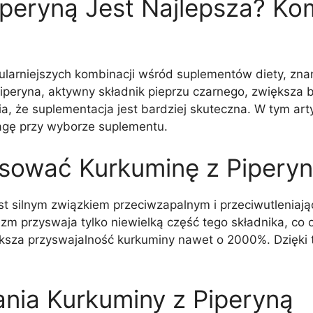
iperyną Jest Najlepsza? K
ularniejszych kombinacji wśród suplementów diety, zna
iperyna, aktywny składnik pieprzu czarnego, zwiększa 
ia, że suplementacja jest bardziej skuteczna. W tym art
wagę przy wyborze suplementu.
sować Kurkuminę z Pipery
t silnym związkiem przeciwzapalnym i przeciwutleniając
zm przyswaja tylko niewielką część tego składnika, co 
ększa przyswajalność kurkuminy nawet o 2000%. Dzięki
ania Kurkuminy z Piperyną