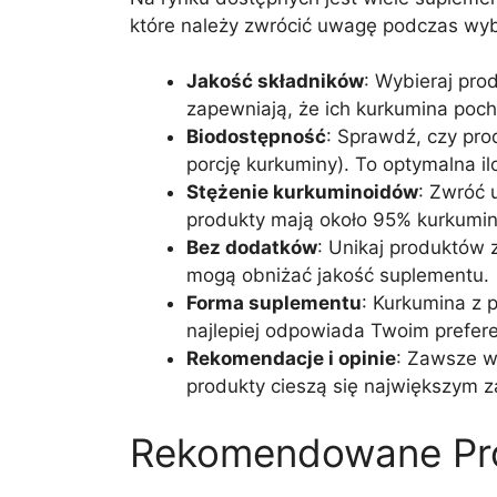
które należy zwrócić uwagę podczas wyb
Jakość składników
: Wybieraj pro
zapewniają, że ich kurkumina pocho
Biodostępność
: Sprawdź, czy pro
porcję kurkuminy). To optymalna i
Stężenie kurkuminoidów
: Zwróć 
produkty mają około 95% kurkumi
Bez dodatków
: Unikaj produktów 
mogą obniżać jakość suplementu.
Forma suplementu
: Kurkumina z p
najlepiej odpowiada Twoim prefere
Rekomendacje i opinie
: Zawsze w
produkty cieszą się największym z
Rekomendowane Prod