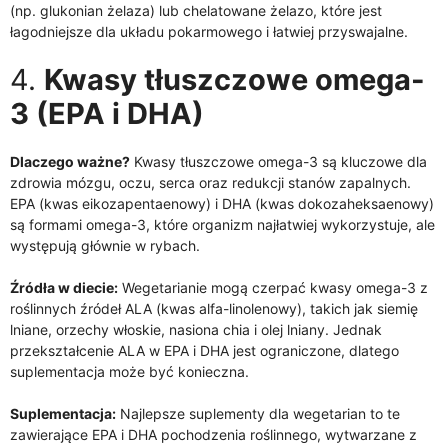
(np. glukonian żelaza) lub chelatowane żelazo, które jest
łagodniejsze dla układu pokarmowego i łatwiej przyswajalne.
4.
Kwasy tłuszczowe omega-
3 (EPA i DHA)
Dlaczego ważne?
Kwasy tłuszczowe omega-3 są kluczowe dla
zdrowia mózgu, oczu, serca oraz redukcji stanów zapalnych.
EPA (kwas eikozapentaenowy) i DHA (kwas dokozaheksaenowy)
są formami omega-3, które organizm najłatwiej wykorzystuje, ale
występują głównie w rybach.
Źródła w diecie:
Wegetarianie mogą czerpać kwasy omega-3 z
roślinnych źródeł ALA (kwas alfa-linolenowy), takich jak siemię
lniane, orzechy włoskie, nasiona chia i olej lniany. Jednak
przekształcenie ALA w EPA i DHA jest ograniczone, dlatego
suplementacja może być konieczna.
Suplementacja:
Najlepsze suplementy dla wegetarian to te
zawierające EPA i DHA pochodzenia roślinnego, wytwarzane z