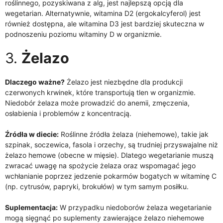
roślinnego, pozyskiwana z alg, jest najlepszą opcją dla
wegetarian. Alternatywnie, witamina D2 (ergokalcyferol) jest
również dostępna, ale witamina D3 jest bardziej skuteczna w
podnoszeniu poziomu witaminy D w organizmie.
3.
Żelazo
Dlaczego ważne?
Żelazo jest niezbędne dla produkcji
czerwonych krwinek, które transportują tlen w organizmie.
Niedobór żelaza może prowadzić do anemii, zmęczenia,
osłabienia i problemów z koncentracją.
Źródła w diecie:
Roślinne źródła żelaza (niehemowe), takie jak
szpinak, soczewica, fasola i orzechy, są trudniej przyswajalne niż
żelazo hemowe (obecne w mięsie). Dlatego wegetarianie muszą
zwracać uwagę na spożycie żelaza oraz wspomagać jego
wchłanianie poprzez jedzenie pokarmów bogatych w witaminę C
(np. cytrusów, papryki, brokułów) w tym samym posiłku.
Suplementacja:
W przypadku niedoborów żelaza wegetarianie
mogą sięgnąć po suplementy zawierające żelazo niehemowe