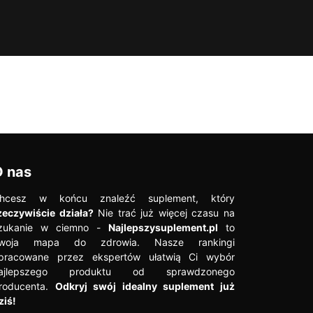
O nas
hcesz w końcu znaleźć suplement, który
zeczywiście działa?
Nie trać już więcej czasu na
zukanie w ciemno -
Najlepszysuplement.pl
to
woja mapa do zdrowia. Nasze rankingi
pracowane przez ekspertów ułatwią Ci wybór
ajlepszego produktu od sprawdzonego
roducenta.
Odkryj swój idealny suplement już
ziś!