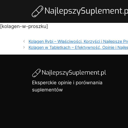
[kolagen-w-proszku]
Kolagen Rybi – Właściwości, Korzyści i Najlepsze P
Kolagen w Tabletkach – Efektywność, Opinie i Najl
Eksperckie opinie i porównania
suplementów