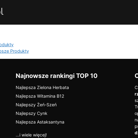
rodukty
epsze Produkty
Najnowsze rankingi TOP 10
Najlepsza Zielona Herbata
C
r
Najlepsza Witamina B12
s
Najlepszy Żeń-Szeń
T
Najlepszy Cynk
o
n
Najlepsza Astaksantyna
p
d
...i wiele więcej!