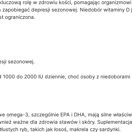
kluczową rolę w zdrowiu kości, pomagając organizmowi
a zapobiegać depresji sezonowej. Niedobór witaminy D 
st ograniczona.
esji sezonowej.
 1000 do 2000 IU dziennie, choć osoby z niedoboram
e omega-3, szczególnie EPA i DHA, mają silne właściwo
wnież ważne dla zdrowia stawów i skóry. Suplementac
tłustych ryb, takich jak łosoś, makrela czy sardynki.