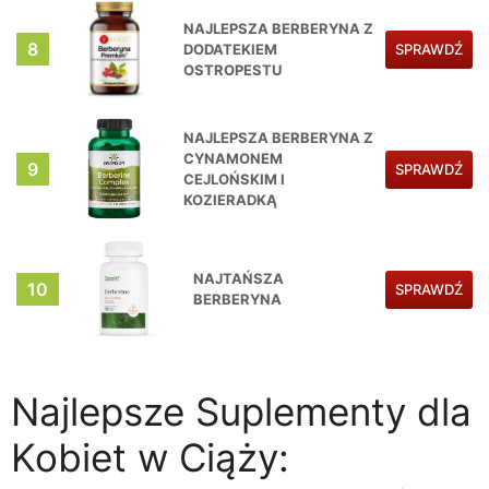
NAJLEPSZA BERBERYNA Z
8
DODATEKIEM
SPRAWDŹ
OSTROPESTU
NAJLEPSZA BERBERYNA Z
CYNAMONEM
9
SPRAWDŹ
CEJLOŃSKIM I
KOZIERADKĄ
NAJTAŃSZA
10
SPRAWDŹ
BERBERYNA
Najlepsze Suplementy dla
Kobiet w Ciąży: