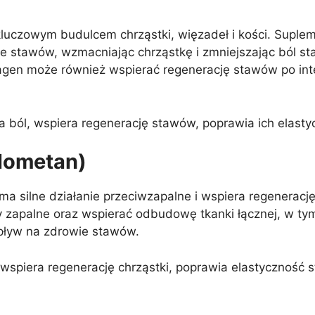
t kluczowym budulcem chrząstki, więzadeł i kości. Supl
ie stawów, wzmacniając chrząstkę i zmniejszając ból s
lagen może również wspierać regenerację stawów po in
 ból, wspiera regenerację stawów, poprawia ich elasty
lometan)
 ma silne działanie przeciwzapalne i wspiera regenerac
y zapalne oraz wspierać odbudowę tkanki łącznej, w t
pływ na zdrowie stawów.
 wspiera regenerację chrząstki, poprawia elastyczność 