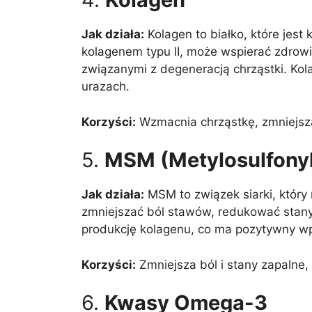
Jak działa:
Kolagen to białko, które jes
kolagenem typu II, może wspierać zdrow
związanymi z degeneracją chrząstki. Ko
urazach.
Korzyści:
Wzmacnia chrząstkę, zmniejsza
5.
MSM (Metylosulfony
Jak działa:
MSM to związek siarki, który
zmniejszać ból stawów, redukować stan
produkcję kolagenu, co ma pozytywny w
Korzyści:
Zmniejsza ból i stany zapalne,
6.
Kwasy Omega-3