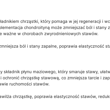
adnikiem chrząstki, który pomaga w jej regeneracji i w
plementacja chondroityną może zmniejszać ból i stany 
lnie ważne w chorobach zwyrodnieniowych stawów.
mniejsza ból i stany zapalne, poprawia elastyczność s
y składnik płynu maziowego, który smaruje stawy, ułatw
ochronić chrząstkę stawową, co zmniejsza tarcie i z
rawie ruchomości stawów.
wilża chrząstkę, poprawia elastyczność stawów, reduku