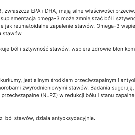
zwłaszcza EPA i DHA, mają silne właściwości przeciw
 suplementacja omega-3 może zmniejszać ból i sztywno
kie jak reumatoidalne zapalenie stawów. Omega-3 wspi
u stawów.
kuje ból i sztywność stawów, wspiera zdrowie błon ko
kurkumy, jest silnym środkiem przeciwzapalnym i anty
chorobami zwyrodnieniowymi stawów. Badania sugerują,
i przeciwzapalne (NLPZ) w redukcji bólu i stanu zapalne
i ból stawów, działa antyoksydacyjnie.