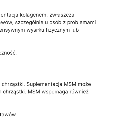
ementacja kolagenem, zwłaszcza
tawów, szczególnie u osób z problemami
tensywnym wysiłku fizycznym lub
czność.
ję chrząstki. Suplementacja MSM może
ym chrząstki. MSM wspomaga również
stawów.