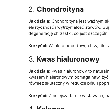
2.
Chondroityna
Jak działa:
Chondroityna jest ważnym skł
elastyczność i wytrzymałość stawów. Su
degenerację chrząstki, co jest szczegó
Korzyści:
Wspiera odbudowę chrząstki, z
3.
Kwas hialuronowy
Jak działa:
Kwas hialuronowy to naturaln
kwasem hialuronowym pomaga nawilżyć i 
również skuteczny w redukcji bólu i pop
Korzyści:
Zmniejsza tarcie w stawach, na
4.
Kolagen