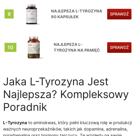
NAJLEPSZA L-TYROZYNA
9
SPRAWDŹ
90 KAPSUŁEK
NAJLEPSZA L-
10
SPRAWDŹ
TYROZYNA NA PAMIĘĆ
Jaka L-Tyrozyna Jest
Najlepsza? Kompleksowy
Poradnik
L-Tyrozyna
to aminokwas, który pełni kluczową rolę w produkcji
ważnych neuroprzekaźników, takich jak dopamina, adrenalina,
noradrenalina oraz hormony tarczycy. Ze względu na swoje