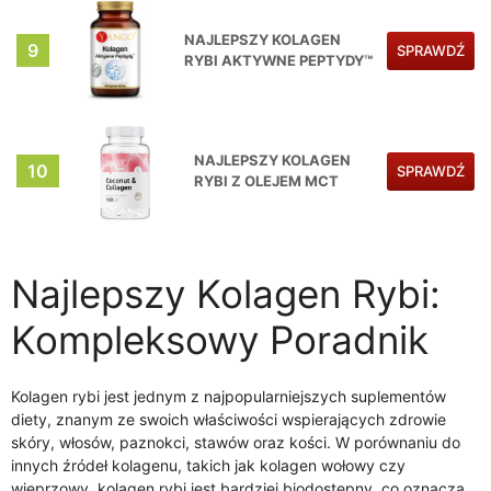
NAJLEPSZY KOLAGEN
9
SPRAWDŹ
RYBI AKTYWNE PEPTYDY™
NAJLEPSZY KOLAGEN
10
SPRAWDŹ
RYBI Z OLEJEM MCT
Najlepszy Kolagen Rybi:
Kompleksowy Poradnik
Kolagen rybi jest jednym z najpopularniejszych suplementów
diety, znanym ze swoich właściwości wspierających zdrowie
skóry, włosów, paznokci, stawów oraz kości. W porównaniu do
innych źródeł kolagenu, takich jak kolagen wołowy czy
wieprzowy, kolagen rybi jest bardziej biodostępny, co oznacza,