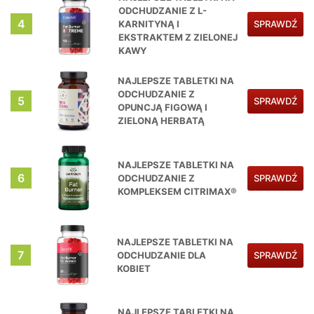
ODCHUDZANIE Z L-
4
KARNITYNĄ I
SPRAWDŹ
EKSTRAKTEM Z ZIELONEJ
KAWY
NAJLEPSZE TABLETKI NA
ODCHUDZANIE Z
5
SPRAWDŹ
OPUNCJĄ FIGOWĄ I
ZIELONĄ HERBATĄ
NAJLEPSZE TABLETKI NA
6
ODCHUDZANIE Z
SPRAWDŹ
KOMPLEKSEM CITRIMAX®
NAJLEPSZE TABLETKI NA
7
ODCHUDZANIE DLA
SPRAWDŹ
KOBIET
NAJLEPSZE TABLETKI NA