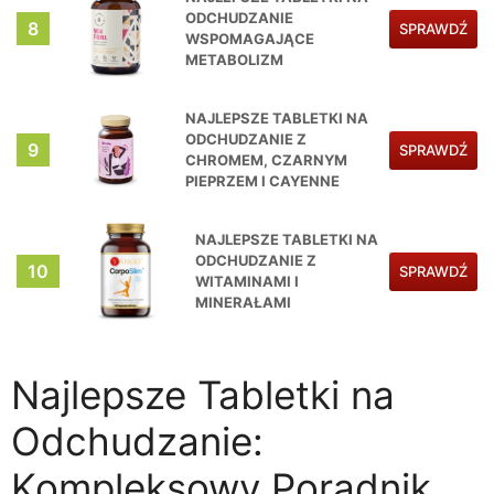
ODCHUDZANIE
8
SPRAWDŹ
WSPOMAGAJĄCE
METABOLIZM
NAJLEPSZE TABLETKI NA
ODCHUDZANIE Z
9
SPRAWDŹ
CHROMEM, CZARNYM
PIEPRZEM I CAYENNE
NAJLEPSZE TABLETKI NA
ODCHUDZANIE Z
10
SPRAWDŹ
WITAMINAMI I
MINERAŁAMI
Najlepsze Tabletki na
Odchudzanie:
Kompleksowy Poradnik